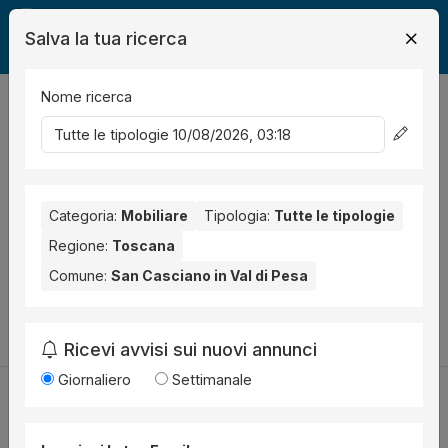
Salva la tua ricerca
Nome ricerca
Legalmente
Mobili
San Casciano in Val di Pesa
0
risultati
Ordina per
Nessun risultato per il Comune selezionato:
San Casciano in
Val di Pesa
Categoria:
. Nessun risultato per la Provincia selezionata:
Mobiliare
Tipologia:
Tutte le tipologie
Firenze
.
Regione:
Toscana
Comune:
San Casciano in Val di Pesa
Prova a modificare i parametri di ricerca:
Cambia la ricerca
Ricevi avvisi sui nuovi annunci
Giornaliero
Settimanale