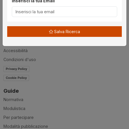
Inserisci la tua Email
Utilità
Chi siamo
Disclaimer
Salva Ricerca
News
Contatti
Accessibilità
Condizioni d'uso
Privacy Policy
Cookie Policy
Guide
Normativa
Modulistica
Per partecipare
Modalità pubblicazione