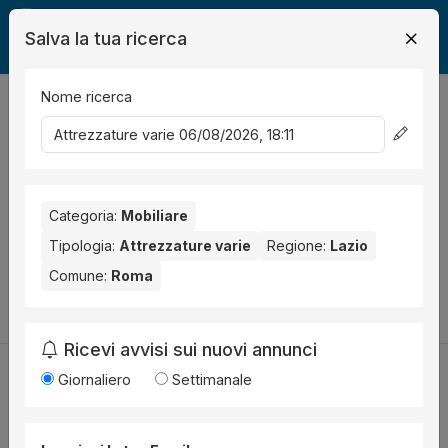
Salva la tua ricerca
Nome ricerca
Legalmente
Mobili
Roma
Attrezzatura
0
risultati
Ordina per
Nessun risultato per il Comune selezionato:
Roma
. Nessun
risultato per la Provincia selezionata:
Categoria:
Mobiliare
Roma
.
Tipologia:
Attrezzature varie
Regione:
Lazio
Prova a modificare i parametri di ricerca:
Comune:
Roma
Cambia la ricerca
Ricevi avvisi sui nuovi annunci
Giornaliero
Settimanale
Utilità