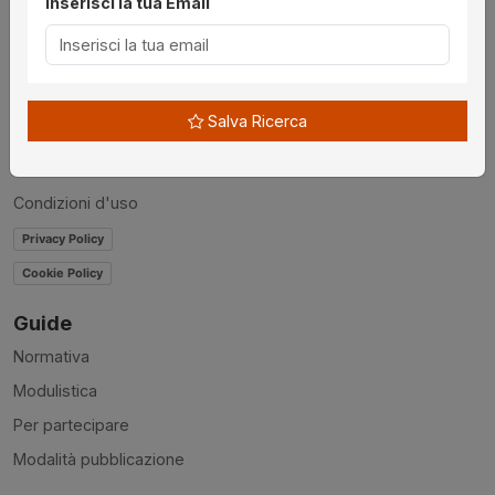
Inserisci la tua Email
Chi siamo
Disclaimer
News
Salva Ricerca
Contatti
Accessibilità
Condizioni d'uso
Privacy Policy
Cookie Policy
Guide
Normativa
Modulistica
Per partecipare
Modalità pubblicazione