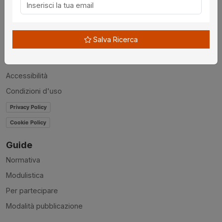
Chi siamo
Disclaimer
Salva Ricerca
News
Contatti
Accessibilità
Condizioni d'uso
Privacy Policy
Cookie Policy
Guide
Normativa
Modulistica
Per partecipare
Modalità pubblicazione