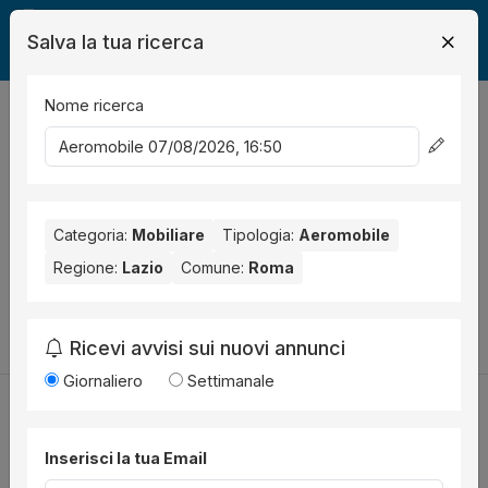
Salva la tua ricerca
Nome ricerca
Legalmente
Mobili
Roma
Aeromobile
0
risultati
Ordina per
Nessun risultato per il Comune selezionato:
Roma
. Nessun
risultato per la Provincia selezionata:
Categoria:
Mobiliare
Tipologia:
Roma
Aeromobile
.
Regione:
Lazio
Comune:
Roma
Prova a modificare i parametri di ricerca:
Cambia la ricerca
Ricevi avvisi sui nuovi annunci
Giornaliero
Settimanale
Inserisci la tua Email
Utilità