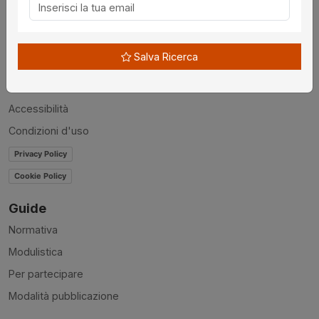
Chi siamo
Disclaimer
Salva Ricerca
News
Contatti
Accessibilità
Condizioni d'uso
Privacy Policy
Cookie Policy
Guide
Normativa
Modulistica
Per partecipare
Modalità pubblicazione