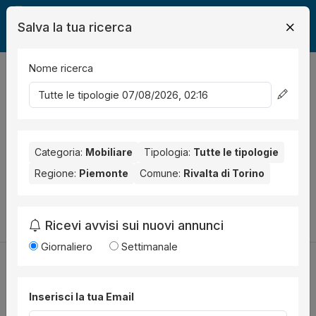
Salva la tua ricerca
Nome ricerca
Legalmente
Mobili
Rivalta di Torino
0
risultati
Ordina per
Nessun risultato per il Comune selezionato:
Rivalta di Torino
.
Nessun risultato per la Provincia selezionata:
Categoria:
Mobiliare
Tipologia:
Tutte le tipologie
Torino
.
Regione:
Piemonte
Comune:
Rivalta di Torino
Prova a modificare i parametri di ricerca:
Cambia la ricerca
Ricevi avvisi sui nuovi annunci
Giornaliero
Settimanale
Inserisci la tua Email
Utilità