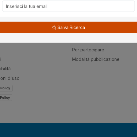
à
Guide
Salva Ricerca
amo
Normativa
mer
Modulistica
Per partecipare
i
Modalità pubblicazione
bilità
ioni d'uso
 Policy
Policy