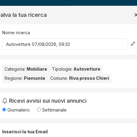
ide
News
Contatti
alva la tua ricerca
Nome ricerca
Salv
Categoria:
Mobiliare
Tipologia:
Autovetture
uto
Regione:
Piemonte
Comune:
Riva presso Chieri
 presso Chieri
. Nessun risultato per la Provincia selezionata:
Tori
Ricevi avvisi sui nuovi annunci
Giornaliero
Settimanale
Inserisci la tua Email