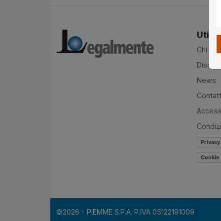
Utilit
Chi si
Disclai
News
Contatt
Accessi
Condiz
Privacy
Cookie 
©2026 - PIEMME S.P.A. P.IVA 05122191009