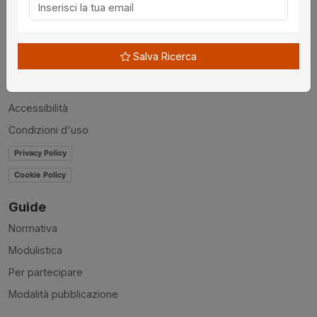
Chi siamo
Disclaimer
Salva Ricerca
News
Contatti
Accessibilità
Condizioni d'uso
Privacy Policy
Cookie Policy
Guide
Normativa
Modulistica
Per partecipare
Modalità pubblicazione