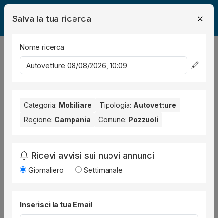
Salva la tua ricerca
Nome ricerca
Legalmente
Mobili
Pozzuoli
Auto
0
risultati
Ordina per
Nessun risultato per il Comune selezionato:
Pozzuoli
. Nessun
risultato per la Provincia selezionata:
Categoria:
Mobiliare
Tipologia:
Napoli
Autovetture
.
Regione:
Campania
Comune:
Pozzuoli
Prova a modificare i parametri di ricerca:
Cambia la ricerca
Ricevi avvisi sui nuovi annunci
Giornaliero
Settimanale
Inserisci la tua Email
Utilità