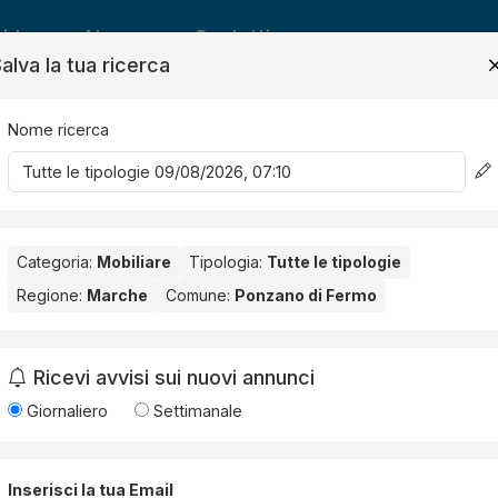
ide
News
Contatti
alva la tua ricerca
Nome ricerca
Salv
Categoria:
Mobiliare
Tipologia:
Tutte le tipologie
Regione:
Marche
Comune:
Ponzano di Fermo
ano di Fermo
. Nessun risultato per la Provincia selezionata:
Ferm
Ricevi avvisi sui nuovi annunci
Giornaliero
Settimanale
Inserisci la tua Email