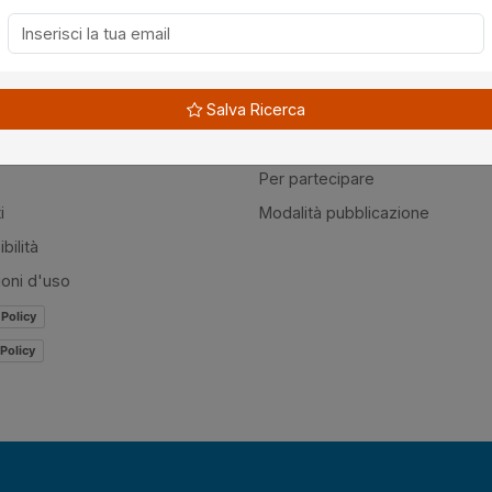
à
Guide
Salva Ricerca
amo
Normativa
mer
Modulistica
Per partecipare
i
Modalità pubblicazione
bilità
ioni d'uso
 Policy
Policy