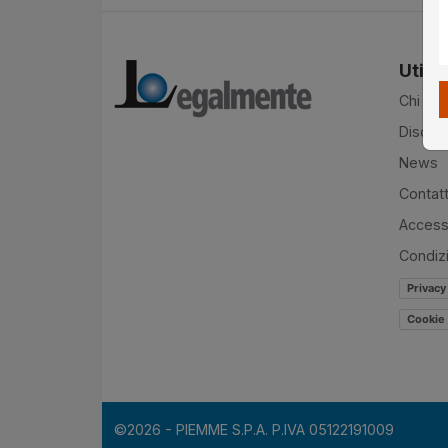
Utilit
Chi si
Disclai
News
Contatt
Accessi
Condiz
Privacy
Cookie 
©2026 - PIEMME S.P.A. P.IVA 05122191009