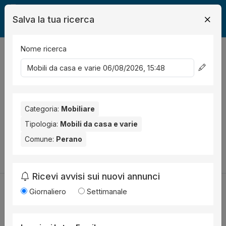
Salva la tua ricerca
Nome ricerca
Legalmente
Mobili
Perano
Mobili da casa e varie
0
risultati
Ordina per
Nessun risultato per il Comune selezionato:
Perano
. Nessun
risultato per la Provincia selezionata:
Categoria:
Mobiliare
Chieti
.
Tipologia:
Mobili da casa e varie
Prova a modificare i parametri di ricerca:
Comune:
Perano
Cambia la ricerca
Ricevi avvisi sui nuovi annunci
Giornaliero
Settimanale
Utilità