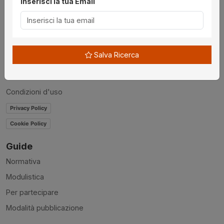
Inserisci la tua Email
Chi siamo
Disclaimer
News
Salva Ricerca
Contatti
Accessibilità
Condizioni d'uso
Privacy Policy
Cookie Policy
Guide
Normativa
Modulistica
Per partecipare
Modalità pubblicazione