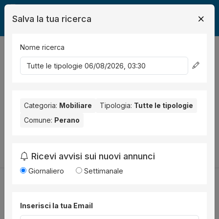
Salva la tua ricerca
Nome ricerca
Legalmente
Mobili
Perano
0
risultati
Ordina per
Nessun risultato per il Comune selezionato:
Perano
. Nessun
risultato per la Provincia selezionata:
Categoria:
Mobiliare
Tipologia:
Chieti
Tutte le tipologie
.
Comune:
Perano
Prova a modificare i parametri di ricerca:
Cambia la ricerca
Ricevi avvisi sui nuovi annunci
Giornaliero
Settimanale
Inserisci la tua Email
Utilità