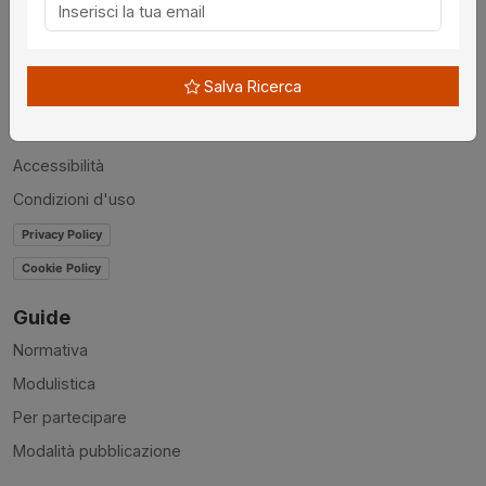
Chi siamo
Disclaimer
Salva Ricerca
News
Contatti
Accessibilità
Condizioni d'uso
Privacy Policy
Cookie Policy
Guide
Normativa
Modulistica
Per partecipare
Modalità pubblicazione