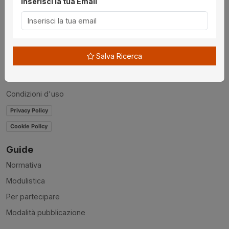
Inserisci la tua Email
Chi siamo
Disclaimer
News
Salva Ricerca
Contatti
Accessibilità
Condizioni d'uso
Privacy Policy
Cookie Policy
Guide
Normativa
Modulistica
Per partecipare
Modalità pubblicazione