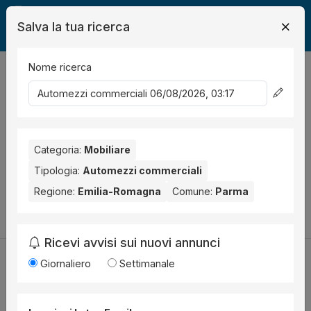
Salva la tua ricerca
Nome ricerca
Legalmente
Mobili
Parma
Automezzo commerciale
0
risultati
Ordina per
Nessun risultato per il Comune selezionato:
Parma
. Nessun
risultato per la Provincia selezionata:
Categoria:
Mobiliare
Parma
.
Tipologia:
Automezzi commerciali
Prova a modificare i parametri di ricerca:
Regione:
Emilia-Romagna
Comune:
Parma
Cambia la ricerca
Ricevi avvisi sui nuovi annunci
Giornaliero
Settimanale
Utilità