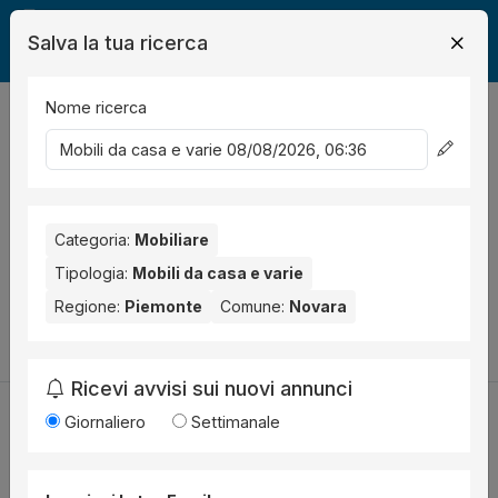
Salva la tua ricerca
Nome ricerca
Legalmente
Mobili
Novara
Mobili da casa e varie
0
risultati
Ordina per
Nessun risultato per il Comune selezionato:
Novara
. Nessun
risultato per la Provincia selezionata:
Categoria:
Mobiliare
Novara
.
Tipologia:
Mobili da casa e varie
Prova a modificare i parametri di ricerca:
Regione:
Piemonte
Comune:
Novara
Cambia la ricerca
Ricevi avvisi sui nuovi annunci
Giornaliero
Settimanale
Utilità