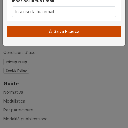
Inserisci la tua Email
Chi siamo
Disclaimer
News
Salva Ricerca
Contatti
Accessibilità
Condizioni d'uso
Privacy Policy
Cookie Policy
Guide
Normativa
Modulistica
Per partecipare
Modalità pubblicazione