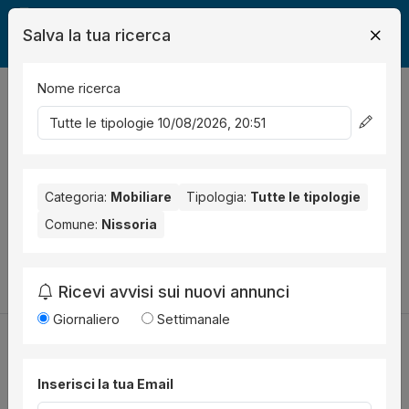
Salva la tua ricerca
Nome ricerca
Legalmente
Mobili
Nissoria
0
risultati
Ordina per
Nessun risultato per il Comune selezionato:
Nissoria
. Nessun
risultato per la Provincia selezionata:
Categoria:
Mobiliare
Tipologia:
Enna
Tutte le tipologie
.
Comune:
Nissoria
Prova a modificare i parametri di ricerca:
Cambia la ricerca
Ricevi avvisi sui nuovi annunci
Giornaliero
Settimanale
Inserisci la tua Email
Utilità