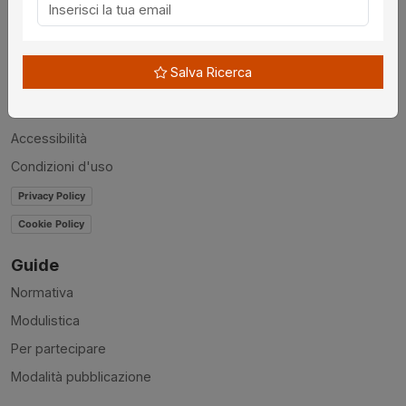
Chi siamo
Disclaimer
Salva Ricerca
News
Contatti
Accessibilità
Condizioni d'uso
Privacy Policy
Cookie Policy
Guide
Normativa
Modulistica
Per partecipare
Modalità pubblicazione