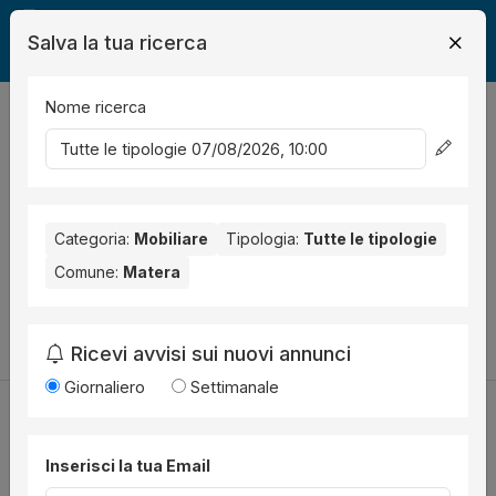
Salva la tua ricerca
Nome ricerca
Legalmente
Mobili
Matera
0
risultati
Ordina per
Nessun risultato per il Comune selezionato:
Matera
. Nessun
risultato per la Provincia selezionata:
Categoria:
Mobiliare
Tipologia:
Matera
Tutte le tipologie
.
Comune:
Matera
Prova a modificare i parametri di ricerca:
Cambia la ricerca
Ricevi avvisi sui nuovi annunci
Giornaliero
Settimanale
Inserisci la tua Email
Utilità