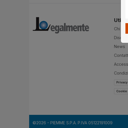
Utilit
Chi si
Disclai
News
Contatt
Accessi
Condiz
Privacy
Cookie 
©2026 - PIEMME S.P.A. P.IVA 05122191009