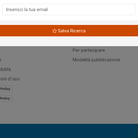
à
Guide
Salva Ricerca
amo
Normativa
mer
Modulistica
Per partecipare
i
Modalità pubblicazione
bilità
ioni d'uso
 Policy
Policy