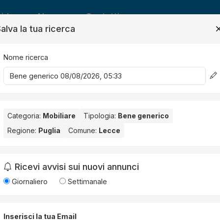
ide
News
Contatti
alva la tua ricerca
Nome ricerca
Salv
Categoria:
Mobiliare
Tipologia:
Bene generico
co
Regione:
Puglia
Comune:
Lecce
e
. Nessun risultato per la Provincia selezionata:
Lecce
.
Ricevi avvisi sui nuovi annunci
Giornaliero
Settimanale
Inserisci la tua Email