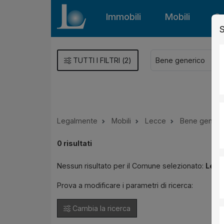
Immobili
Mobili
Gu
S
TUTTI I FILTRI
(
2
)
Legalmente
Mobili
Lecce
Bene generi
0
risultati
Nessun risultato per il Comune selezionato:
Lecc
Prova a modificare i parametri di ricerca:
Cambia la ricerca