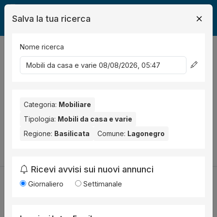
Salva la tua ricerca
Nome ricerca
Legalmente
Mobili
Lagonegro
Mobili da casa e varie
0
risultati
Ordina per
Nessun risultato per il Comune selezionato:
Lagonegro
.
Nessun risultato per la Provincia selezionata:
Categoria:
Mobiliare
Potenza
.
Tipologia:
Mobili da casa e varie
Prova a modificare i parametri di ricerca:
Regione:
Basilicata
Comune:
Lagonegro
Cambia la ricerca
Ricevi avvisi sui nuovi annunci
Giornaliero
Settimanale
Utilità