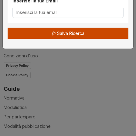
Inserisci la tua Email
Chi siamo
Disclaimer
News
Salva Ricerca
Contatti
Accessibilità
Condizioni d'uso
Privacy Policy
Cookie Policy
Guide
Normativa
Modulistica
Per partecipare
Modalità pubblicazione