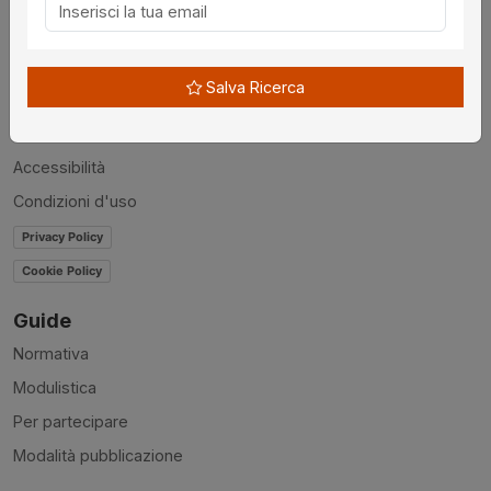
Chi siamo
Disclaimer
Salva Ricerca
News
Contatti
Accessibilità
Condizioni d'uso
Privacy Policy
Cookie Policy
Guide
Normativa
Modulistica
Per partecipare
Modalità pubblicazione