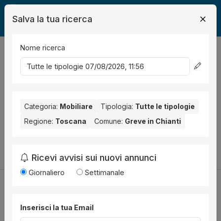
Salva la tua ricerca
Nome ricerca
Legalmente
Mobili
Greve in Chianti
0
risultati
Ordina per
Nessun risultato per il Comune selezionato:
Greve in Chianti
.
Nessun risultato per la Provincia selezionata:
Categoria:
Mobiliare
Tipologia:
Tutte le tipologie
Firenze
.
Regione:
Toscana
Comune:
Greve in Chianti
Prova a modificare i parametri di ricerca:
Cambia la ricerca
Ricevi avvisi sui nuovi annunci
Giornaliero
Settimanale
Inserisci la tua Email
Utilità