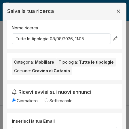
Salva la tua ricerca
Nome ricerca
Legalmente
Mobili
Gravina di Catania
0
risultati
Ordina per
Nessun risultato per il Comune selezionato:
Gravina di
Catania
Categoria:
. Nessun risultato per la Provincia selezionata:
Mobiliare
Tipologia:
Tutte le tipologie
Catania
.
Comune:
Gravina di Catania
Prova a modificare i parametri di ricerca:
Ricevi avvisi sui nuovi annunci
Cambia la ricerca
Giornaliero
Settimanale
Inserisci la tua Email