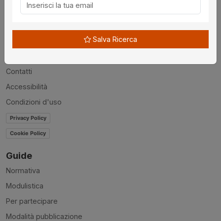
Utilità
Chi siamo
Salva Ricerca
Disclaimer
News
Contatti
Accessibilità
Condizioni d'uso
Privacy Policy
Cookie Policy
Guide
Normativa
Modulistica
Per partecipare
Modalità pubblicazione