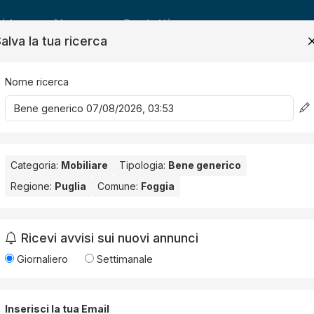
ide
News
Contatti
alva la tua ricerca
Nome ricerca
Salv
Categoria:
Mobiliare
Tipologia:
Bene generico
co
Regione:
Puglia
Comune:
Foggia
ia
. Nessun risultato per la Provincia selezionata:
Foggia
.
Ricevi avvisi sui nuovi annunci
Giornaliero
Settimanale
Inserisci la tua Email