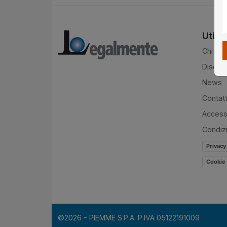
Utilit
Chi si
Disclai
News
Contatt
Accessi
Condiz
Privacy
Cookie 
©2026 - PIEMME S.P.A. P.IVA 05122191009