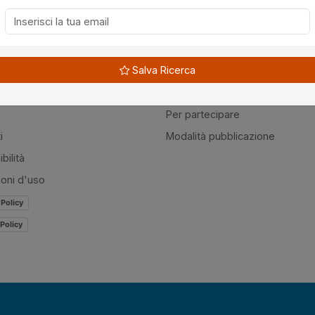
à
Guide
Salva Ricerca
amo
Normativa
mer
Modulistica
Per partecipare
i
Modalità pubblicazione
bilità
ioni d'uso
 Policy
Policy