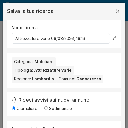
Salva la tua ricerca
Nome ricerca
Legalmente
Mobili
Concorezzo
Attrezzatura
0
risultati
Ordina per
Nessun risultato per il Comune selezionato:
Concorezzo
.
Nessun risultato per la Provincia selezionata:
Categoria:
Mobiliare
Monza e della
Brianza
.
Tipologia:
Attrezzature varie
Regione:
Lombardia
Comune:
Concorezzo
Prova a modificare i parametri di ricerca:
Cambia la ricerca
Ricevi avvisi sui nuovi annunci
Giornaliero
Settimanale