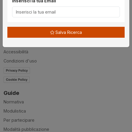
Inserisci la tua Email
Utilità
Chi siamo
Disclaimer
Salva Ricerca
News
Contatti
Accessibilità
Condizioni d'uso
Privacy Policy
Cookie Policy
Guide
Normativa
Modulistica
Per partecipare
Modalità pubblicazione