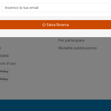
à
Guide
Salva Ricerca
amo
Normativa
mer
Modulistica
Per partecipare
i
Modalità pubblicazione
bilità
ioni d'uso
 Policy
Policy