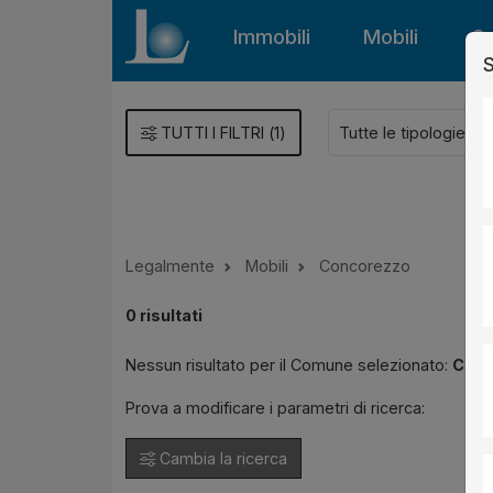
Immobili
Mobili
Gu
S
TUTTI I FILTRI
(
1
)
Legalmente
Mobili
Concorezzo
0
risultati
Nessun risultato per il Comune selezionato:
Conc
Prova a modificare i parametri di ricerca:
Cambia la ricerca