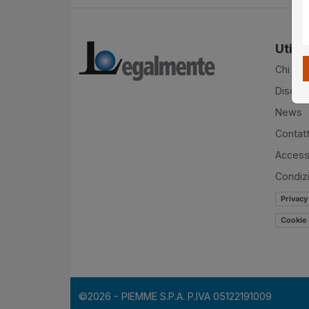
Utilit
Chi si
Disclai
News
Contatt
Accessi
Condiz
Privacy
Cookie 
©2026 - PIEMME S.P.A. P.IVA 05122191009