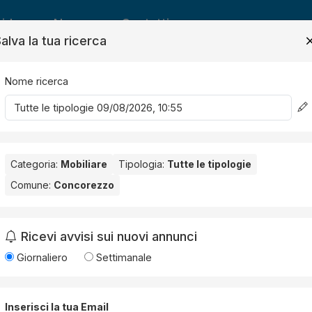
ide
News
Contatti
alva la tua ricerca
Nome ricerca
Salv
Categoria:
Mobiliare
Tipologia:
Tutte le tipologie
Comune:
Concorezzo
orezzo
. Nessun risultato per la Provincia selezionata:
Monza e del
Ricevi avvisi sui nuovi annunci
Giornaliero
Settimanale
Inserisci la tua Email