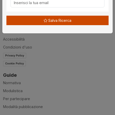
Chi siamo
Disclaimer
Salva Ricerca
News
Contatti
Accessibilità
Condizioni d'uso
Privacy Policy
Cookie Policy
Guide
Normativa
Modulistica
Per partecipare
Modalità pubblicazione