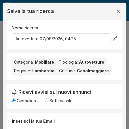
Salva la tua ricerca
Nome ricerca
Legalmente
Mobili
Casalmaggiore
Auto
0
risultati
Ordina per
Nessun risultato per il Comune selezionato:
Casalmaggiore
.
Nessun risultato per la Provincia selezionata:
Categoria:
Mobiliare
Tipologia:
Autovetture
Cremona
.
Regione:
Lombardia
Comune:
Casalmaggiore
Prova a modificare i parametri di ricerca:
Cambia la ricerca
Ricevi avvisi sui nuovi annunci
Giornaliero
Settimanale
Inserisci la tua Email
Utilità