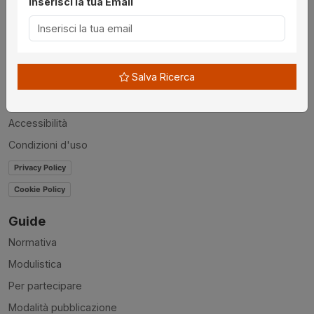
Inserisci la tua Email
Utilità
Chi siamo
Disclaimer
Salva Ricerca
News
Contatti
Accessibilità
Condizioni d'uso
Privacy Policy
Cookie Policy
Guide
Normativa
Modulistica
Per partecipare
Modalità pubblicazione