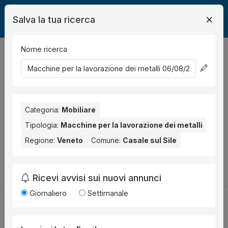
Salva la tua ricerca
Nome ricerca
Legalmente
Mobili
Casale sul Sile
Macchine per la lavorazione dei metalli
0
risultati
Ordina per
Nessun risultato per il Comune selezionato:
Categoria:
Mobiliare
Casale sul Sile
.
Nessun risultato per la Provincia selezionata:
Treviso
.
Tipologia:
Macchine per la lavorazione dei metalli
Regione:
Veneto
Comune:
Casale sul Sile
Prova a modificare i parametri di ricerca:
Cambia la ricerca
Ricevi avvisi sui nuovi annunci
Giornaliero
Settimanale