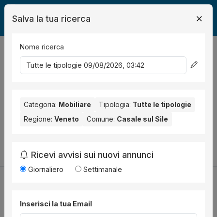
Salva la tua ricerca
Nome ricerca
Legalmente
Mobili
Casale sul Sile
0
risultati
Ordina per
Nessun risultato per il Comune selezionato:
Casale sul Sile
.
Nessun risultato per la Provincia selezionata:
Categoria:
Mobiliare
Tipologia:
Tutte le tipologie
Treviso
.
Regione:
Veneto
Comune:
Casale sul Sile
Prova a modificare i parametri di ricerca:
Cambia la ricerca
Ricevi avvisi sui nuovi annunci
Giornaliero
Settimanale
Inserisci la tua Email
Utilità