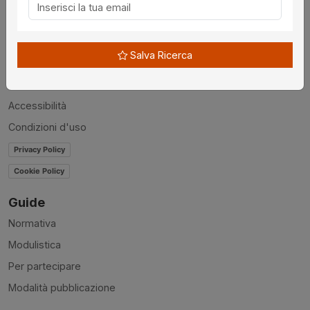
Chi siamo
Disclaimer
Salva Ricerca
News
Contatti
Accessibilità
Condizioni d'uso
Privacy Policy
Cookie Policy
Guide
Normativa
Modulistica
Per partecipare
Modalità pubblicazione