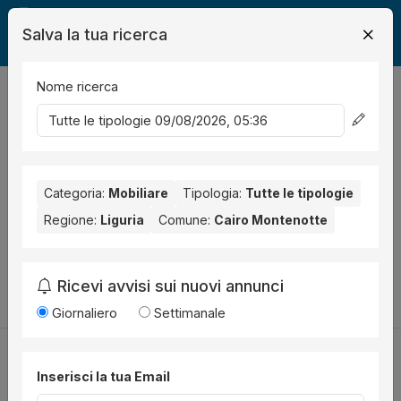
Salva la tua ricerca
Nome ricerca
Legalmente
Mobili
Cairo Montenotte
0
risultati
Ordina per
Nessun risultato per il Comune selezionato:
Cairo
Montenotte
Categoria:
. Nessun risultato per la Provincia selezionata:
Mobiliare
Tipologia:
Tutte le tipologie
Savona
.
Regione:
Liguria
Comune:
Cairo Montenotte
Prova a modificare i parametri di ricerca:
Ricevi avvisi sui nuovi annunci
Cambia la ricerca
Giornaliero
Settimanale
Inserisci la tua Email