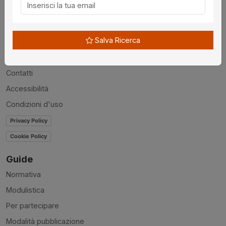
Utilità
Chi siamo
Salva Ricerca
Disclaimer
News
Contatti
Accessibilità
Condizioni d'uso
Privacy Policy
Cookie Policy
Guide
Normativa
Modulistica
Per partecipare
Modalità pubblicazione