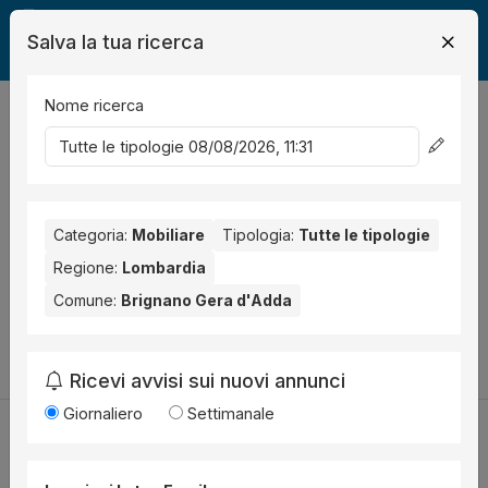
Salva la tua ricerca
Nome ricerca
Legalmente
Mobili
Brignano Gera d'Adda
0
risultati
Ordina per
Nessun risultato per il Comune selezionato:
Brignano Gera
d'Adda
Categoria:
. Nessun risultato per la Provincia selezionata:
Mobiliare
Tipologia:
Tutte le tipologie
Bergamo
.
Regione:
Lombardia
Comune:
Brignano Gera d'Adda
Prova a modificare i parametri di ricerca:
Cambia la ricerca
Ricevi avvisi sui nuovi annunci
Giornaliero
Settimanale