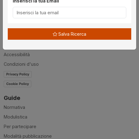
Inserisci la tua Email
Utilità
Chi siamo
Disclaimer
Salva Ricerca
News
Contatti
Accessibilità
Condizioni d'uso
Privacy Policy
Cookie Policy
Guide
Normativa
Modulistica
Per partecipare
Modalità pubblicazione