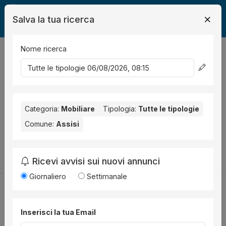
Salva la tua ricerca
Nome ricerca
Legalmente
Mobili
Assisi
0
risultati
Ordina per
Nessun risultato per il Comune selezionato:
Assisi
. Nessun
risultato per la Provincia selezionata:
Categoria:
Mobiliare
Tipologia:
Perugia
Tutte le tipologie
.
Comune:
Assisi
Prova a modificare i parametri di ricerca:
Cambia la ricerca
Ricevi avvisi sui nuovi annunci
Giornaliero
Settimanale
Inserisci la tua Email
Utilità