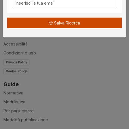
Chi siamo
Disclaimer
Salva Ricerca
News
Contatti
Accessibilità
Condizioni d'uso
Privacy Policy
Cookie Policy
Guide
Normativa
Modulistica
Per partecipare
Modalità pubblicazione