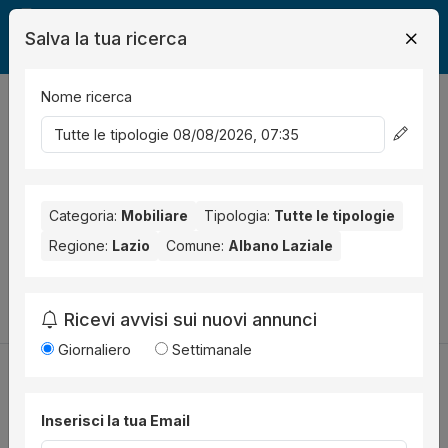
Salva la tua ricerca
Nome ricerca
Legalmente
Mobili
Albano Laziale
0
risultati
Ordina per
Nessun risultato per il Comune selezionato:
Albano Laziale
.
Nessun risultato per la Provincia selezionata:
Categoria:
Mobiliare
Tipologia:
Tutte le tipologie
Roma
.
Regione:
Lazio
Comune:
Albano Laziale
Prova a modificare i parametri di ricerca:
Cambia la ricerca
Ricevi avvisi sui nuovi annunci
Giornaliero
Settimanale
Inserisci la tua Email
Utilità