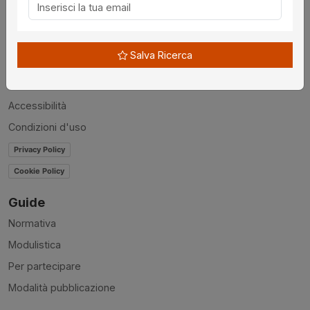
Chi siamo
Disclaimer
Salva Ricerca
News
Contatti
Accessibilità
Condizioni d'uso
Privacy Policy
Cookie Policy
Guide
Normativa
Modulistica
Per partecipare
Modalità pubblicazione