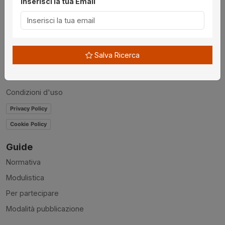
Inserisci la tua Email
Chi siamo
Disclaimer
News
Salva Ricerca
Contatti
Accessibilità
Condizioni d'uso
Privacy Policy
Cookie Policy
Guide
Normativa
Modulistica
Per partecipare
Modalità pubblicazione