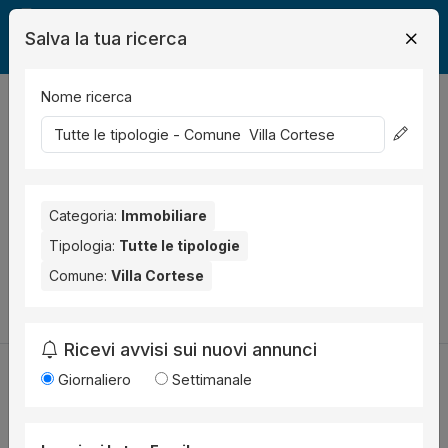
Salva la tua ricerca
Nome ricerca
Legalmente
Immobili
Villa Cortese
0
risultati
Ordina per
Nessun risultato per il Comune selezionato:
Villa Cortese
.
Nessun risultato per la Provincia selezionata:
Categoria:
Immobiliare
Milano
.
Tipologia:
Tutte le tipologie
Prova a modificare i parametri di ricerca:
Comune:
Villa Cortese
Cambia la ricerca
Ricevi avvisi sui nuovi annunci
Giornaliero
Settimanale
Utilità