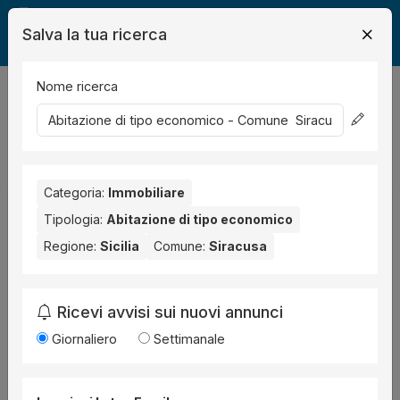
Salva la tua ricerca
Nome ricerca
Legalmente
Immobili
Siracusa
abitazione economica
1
risultati
Ordina per
Categoria:
Immobiliare
Tipologia:
Abitazione di tipo economico
Regione:
Sicilia
Comune:
Siracusa
Ricevi avvisi sui nuovi annunci
Giornaliero
Settimanale
Abitazione economica
all'asta a Siracusa Via