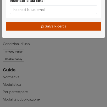
Inserisci la tua Email
Chi siamo
Disclaimer
News
Salva Ricerca
Contatti
Accessibilità
Condizioni d'uso
Privacy Policy
Cookie Policy
Guide
Normativa
Modulistica
Per partecipare
Modalità pubblicazione