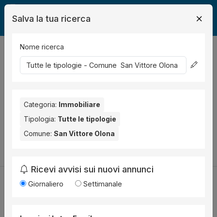
Salva la tua ricerca
Nome ricerca
Legalmente
Immobili
San Vittore Olona
0
risultati
Ordina per
Nessun risultato per il Comune selezionato:
San Vittore
Olona
Categoria:
. Nessun risultato per la Provincia selezionata:
Immobiliare
Milano
.
Tipologia:
Tutte le tipologie
Prova a modificare i parametri di ricerca:
Comune:
San Vittore Olona
Cambia la ricerca
Ricevi avvisi sui nuovi annunci
Giornaliero
Settimanale
Utilità