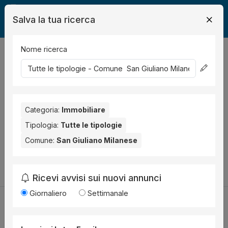
Salva la tua ricerca
Nome ricerca
Legalmente
Immobili
San Giuliano Milanese
0
risultati
Ordina per
Nessun risultato per il Comune selezionato:
San Giuliano
Milanese
Categoria:
. Nessun risultato per la Provincia selezionata:
Immobiliare
Milano
.
Tipologia:
Tutte le tipologie
Comune:
San Giuliano Milanese
Prova a modificare i parametri di ricerca:
Cambia la ricerca
Ricevi avvisi sui nuovi annunci
Giornaliero
Settimanale