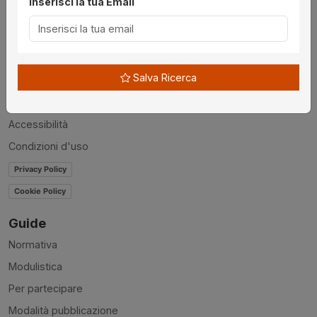
Inserisci la tua Email
Utilità
Chi siamo
Disclaimer
Salva Ricerca
News
Contatti
Accessibilità
Condizioni d'uso
Privacy Policy
Cookie Policy
Guide
Normativa
Modulistica
Per partecipare
Modalità pubblicazione