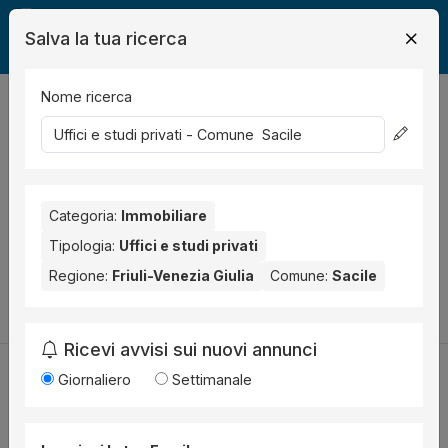
Salva la tua ricerca
Nome ricerca
Legalmente
Immobili
Sacile
studio
0
risultati
Ordina per
Nessun risultato per il Comune selezionato:
Sacile
. Nessun
risultato per la Provincia selezionata:
Categoria:
Immobiliare
Pordenone
.
Tipologia:
Uffici e studi privati
Prova a modificare i parametri di ricerca:
Regione:
Friuli-Venezia Giulia
Comune:
Sacile
Cambia la ricerca
Ricevi avvisi sui nuovi annunci
Giornaliero
Settimanale
Utilità