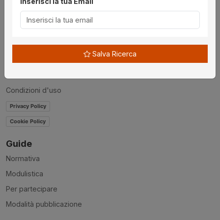
Inserisci la tua Email
Chi siamo
Disclaimer
News
Salva Ricerca
Contatti
Accessibilità
Condizioni d'uso
Privacy Policy
Cookie Policy
Guide
Normativa
Modulistica
Per partecipare
Modalità pubblicazione