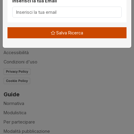
Inserisci la tua Email
Utilità
Chi siamo
Disclaimer
Salva Ricerca
News
Contatti
Accessibilità
Condizioni d'uso
Privacy Policy
Cookie Policy
Guide
Normativa
Modulistica
Per partecipare
Modalità pubblicazione