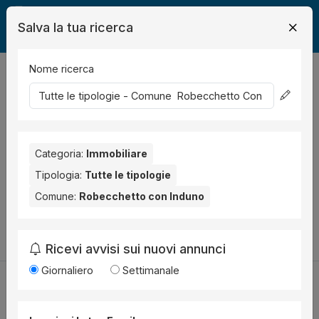
Salva la tua ricerca
Nome ricerca
Legalmente
Immobili
Robecchetto con Induno
0
risultati
Ordina per
Nessun risultato per il Comune selezionato:
Robecchetto
con Induno
Categoria:
. Nessun risultato per la Provincia selezionata:
Immobiliare
Milano
.
Tipologia:
Tutte le tipologie
Comune:
Robecchetto con Induno
Prova a modificare i parametri di ricerca:
Cambia la ricerca
Ricevi avvisi sui nuovi annunci
Giornaliero
Settimanale