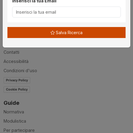
Inserisci la tua Email
Utilità
Chi siamo
Salva Ricerca
Disclaimer
News
Contatti
Accessibilità
Condizioni d'uso
Privacy Policy
Cookie Policy
Guide
Normativa
Modulistica
Per partecipare