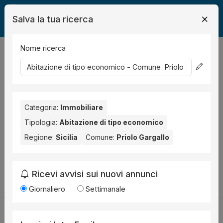
Salva la tua ricerca
Nome ricerca
Legalmente
Immobili
Priolo Gargallo
abitazione economica
0
risultati
Ordina per
Nessun risultato per il Comune selezionato:
Categoria:
Immobiliare
Priolo Gargallo
.
Tipologia:
Abitazione di tipo economico
Prova anche con altri comuni vicini:
Regione:
Sicilia
Comune:
Priolo Gargallo
Siracusa (1)
Carlentini (1)
Canicattini Bagni (1)
Ricevi avvisi sui nuovi annunci
Cambia la ricerca
Giornaliero
Settimanale