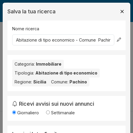
Salva la tua ricerca
Nome ricerca
Legalmente
Immobili
Pachino
abitazione economica
0
risultati
Ordina per
Nessun risultato per il Comune selezionato:
Pachino
.
Categoria:
Immobiliare
Prova anche con altri comuni vicini:
Tipologia:
Abitazione di tipo economico
Regione:
Sicilia
Comune:
Pachino
Siracusa (1)
Carlentini (1)
Canicattini Bagni (1)
Cambia la ricerca
Ricevi avvisi sui nuovi annunci
Giornaliero
Settimanale