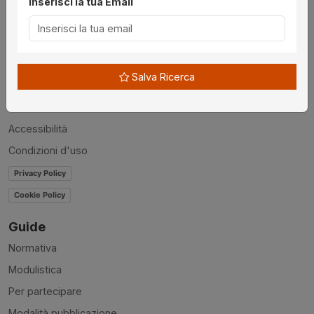
Inserisci la tua Email
Utilità
Chi siamo
Disclaimer
Salva Ricerca
News
Contatti
Accessibilità
Condizioni d'uso
Privacy Policy
Cookie Policy
Guide
Normativa
Modulistica
Per partecipare
Modalità pubblicazione