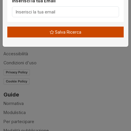
Inserisci la tua Email
Utilità
Chi siamo
Disclaimer
Salva Ricerca
News
Contatti
Accessibilità
Condizioni d'uso
Privacy Policy
Cookie Policy
Guide
Normativa
Modulistica
Per partecipare
Modalità pubblicazione