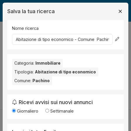
Salva la tua ricerca
Nome ricerca
Legalmente
Immobili
Pachino
abitazione economica
0
risultati
Ordina per
Nessun risultato per il Comune selezionato:
Pachino
.
Categoria:
Immobiliare
Prova anche con altri comuni vicini:
Tipologia:
Abitazione di tipo economico
Comune:
Pachino
Siracusa (1)
Carlentini (1)
Canicattini Bagni (1)
Cambia la ricerca
Ricevi avvisi sui nuovi annunci
Giornaliero
Settimanale