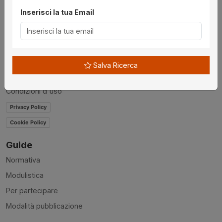
Inserisci la tua Email
Chi siamo
Disclaimer
News
Contatti
Salva Ricerca
Accessibilità
Condizioni d'uso
Privacy Policy
Cookie Policy
Guide
Normativa
Modulistica
Per partecipare
Modalità pubblicazione