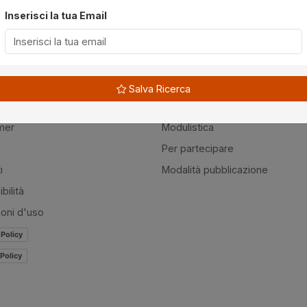
Inserisci la tua Email
à
Guide
Salva Ricerca
amo
Normativa
mer
Modulistica
Per partecipare
i
Modalità pubblicazione
bilità
ioni d'uso
 Policy
Policy