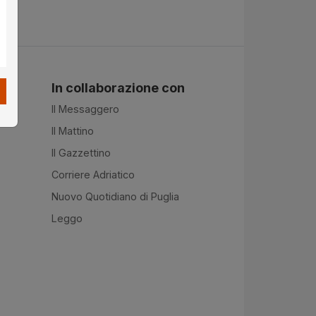
In collaborazione con
Il Messaggero
Il Mattino
Il Gazzettino
Corriere Adriatico
Nuovo Quotidiano di Puglia
Leggo