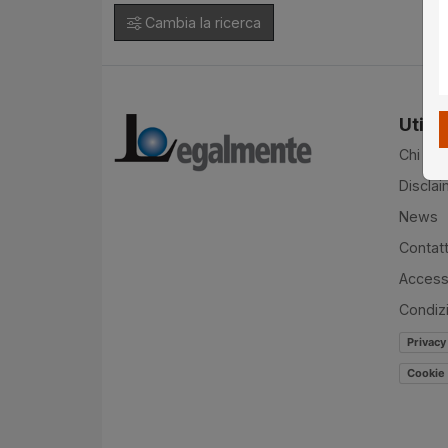
Cambia la ricerca
Utilit
Chi si
Disclai
News
Contatt
Accessi
Condiz
Privacy
Cookie 