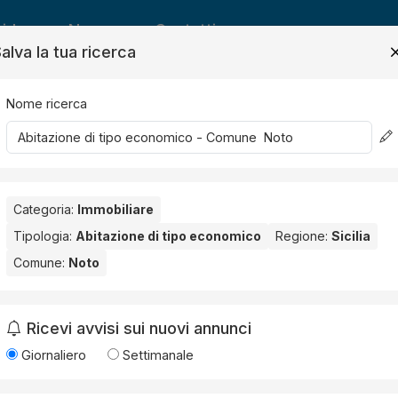
ide
News
Contatti
alva la tua ricerca
Nome ricerca
Salv
Categoria:
Immobiliare
 economica
Tipologia:
Abitazione di tipo economico
Regione:
Sicilia
Comune:
Noto
.
Ricevi avvisi sui nuovi annunci
Giornaliero
Settimanale