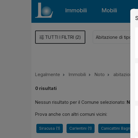
Immobili
Mobili
Gu
S
TUTTI I FILTRI
(
2
)
Legalmente
Immobili
Noto
abitazione
0
risultati
Nessun risultato per il Comune selezionato:
Noto
Prova anche con altri comuni vicini:
Siracusa (1)
Carlentini (1)
Canicattini Bagni (1)