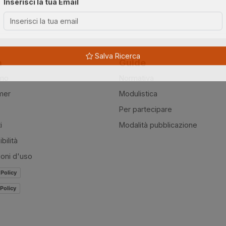
Inserisci la tua Email
à
Guide
Salva Ricerca
amo
Normativa
mer
Modulistica
Per partecipare
i
Modalità pubblicazione
bilità
ioni d'uso
 Policy
Policy