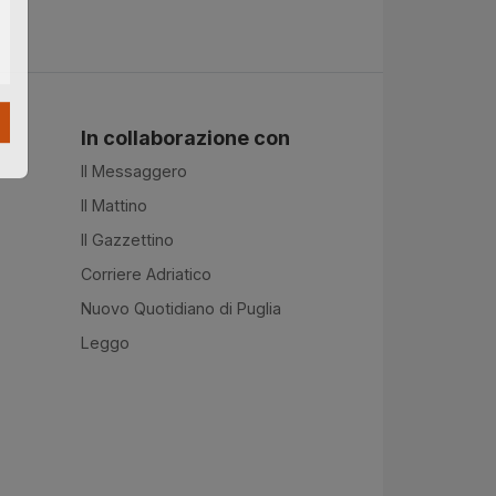
In collaborazione con
Il Messaggero
Il Mattino
Il Gazzettino
Corriere Adriatico
Nuovo Quotidiano di Puglia
Leggo