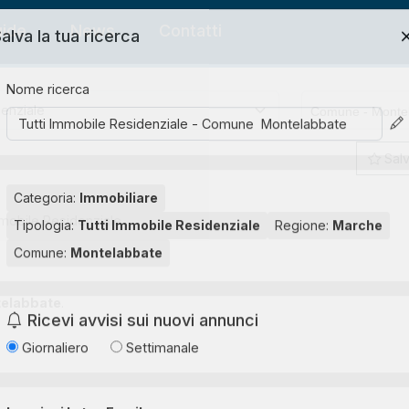
ide
News
Contatti
alva la tua ricerca
Nome ricerca
Salv
Categoria:
Immobiliare
mobile Residenziale
Tipologia:
Tutti Immobile Residenziale
Regione:
Marche
Comune:
Montelabbate
elabbate
.
Ricevi avvisi sui nuovi annunci
Giornaliero
Settimanale