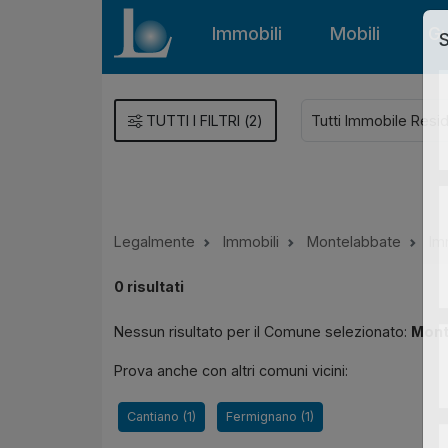
Immobili
Mobili
Gu
S
TUTTI I FILTRI
(
2
)
Legalmente
Immobili
Montelabbate
Im
0
risultati
Nessun risultato per il Comune selezionato:
Mont
Prova anche con altri comuni vicini:
Cantiano (1)
Fermignano (1)