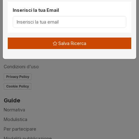
Utilità
Inserisci la tua Email
Chi siamo
Disclaimer
News
Salva Ricerca
Contatti
Accessibilità
Condizioni d'uso
Privacy Policy
Cookie Policy
Guide
Normativa
Modulistica
Per partecipare
Modalità pubblicazione