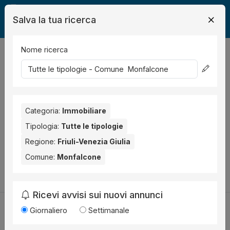
Salva la tua ricerca
Nome ricerca
Legalmente
Immobili
Monfalcone
0
risultati
Ordina per
Nessun risultato per il Comune selezionato:
Monfalcone
.
Categoria:
Immobiliare
Prova anche con altri comuni vicini:
Tipologia:
Tutte le tipologie
Regione:
Friuli-Venezia Giulia
San Canzian d'Isonzo (1)
Comune:
Monfalcone
Cambia la ricerca
Ricevi avvisi sui nuovi annunci
Giornaliero
Settimanale