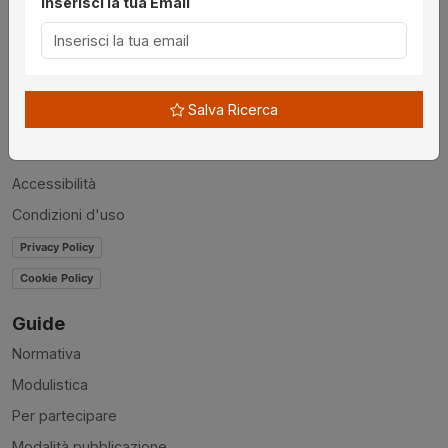
Inserisci la tua Email
Utilità
Chi siamo
Disclaimer
Salva Ricerca
News
Contatti
Accessibilità
Condizioni d'uso
Privacy Policy
Cookie Policy
Guide
Normativa
Modulistica
Per partecipare
Modalità pubblicazione