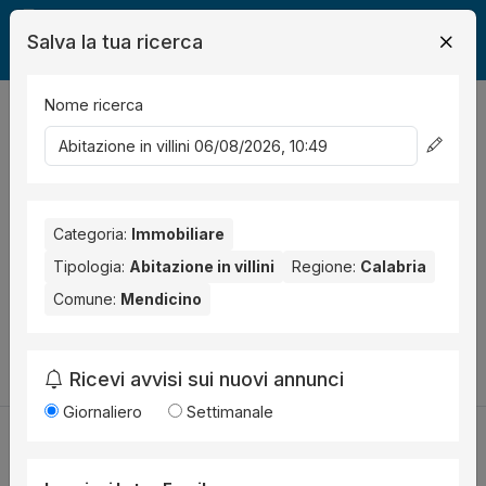
Salva la tua ricerca
Nome ricerca
Legalmente
Immobili
Mendicino
abitazione in villino
0
risultati
Ordina per
Nessun risultato per il Comune selezionato:
Mendicino
.
Categoria:
Immobiliare
Prova anche con altri comuni vicini:
Tipologia:
Abitazione in villini
Regione:
Calabria
Comune:
Mendicino
Rende (1)
Bisignano (1)
Bianchi (1)
Cambia la ricerca
Ricevi avvisi sui nuovi annunci
Giornaliero
Settimanale