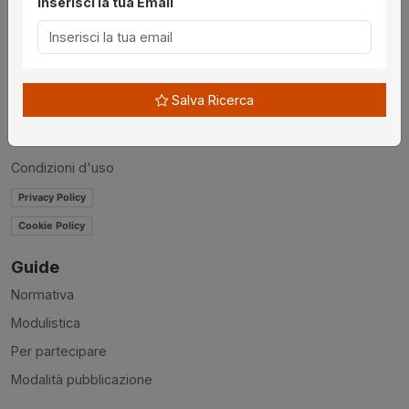
Inserisci la tua Email
Chi siamo
Disclaimer
News
Salva Ricerca
Contatti
Accessibilità
Condizioni d'uso
Privacy Policy
Cookie Policy
Guide
Normativa
Modulistica
Per partecipare
Modalità pubblicazione