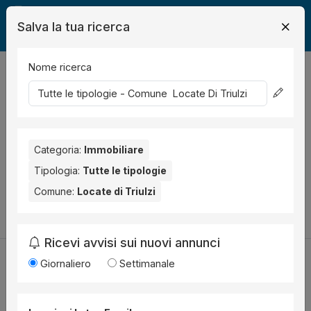
Salva la tua ricerca
Nome ricerca
Legalmente
Immobili
Locate di Triulzi
0
risultati
Ordina per
Nessun risultato per il Comune selezionato:
Locate di Triulzi
.
Nessun risultato per la Provincia selezionata:
Categoria:
Immobiliare
Milano
.
Tipologia:
Tutte le tipologie
Prova a modificare i parametri di ricerca:
Comune:
Locate di Triulzi
Cambia la ricerca
Ricevi avvisi sui nuovi annunci
Giornaliero
Settimanale
Utilità