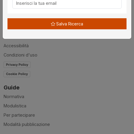
Chi siamo
Disclaimer
Salva Ricerca
News
Contatti
Accessibilità
Condizioni d'uso
Privacy Policy
Cookie Policy
Guide
Normativa
Modulistica
Per partecipare
Modalità pubblicazione