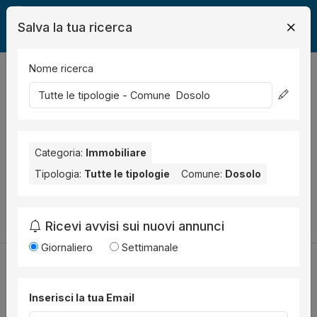
Salva la tua ricerca
Nome ricerca
Legalmente
Immobili
Dosolo
0
risultati
Ordina per
Nessun risultato per il Comune selezionato:
Dosolo
. Nessun
risultato per la Provincia selezionata:
Categoria:
Immobiliare
Mantova
.
Tipologia:
Tutte le tipologie
Comune:
Dosolo
Prova a modificare i parametri di ricerca:
Cambia la ricerca
Ricevi avvisi sui nuovi annunci
Giornaliero
Settimanale
Inserisci la tua Email
Utilità