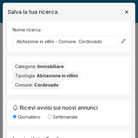
Salva la tua ricerca
Nome ricerca
Legalmente
Immobili
Cordovado
abitazione in villino
0
risultati
Ordina per
Nessun risultato per il Comune selezionato:
Cordovado
.
Nessun risultato per la Provincia selezionata:
Categoria:
Immobiliare
Pordenone
.
Tipologia:
Abitazione in villini
Prova a modificare i parametri di ricerca:
Comune:
Cordovado
Cambia la ricerca
Ricevi avvisi sui nuovi annunci
Giornaliero
Settimanale
Utilità