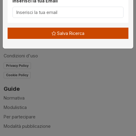
Inserisci la tua Email
Chi siamo
Disclaimer
News
Salva Ricerca
Contatti
Accessibilità
Condizioni d'uso
Privacy Policy
Cookie Policy
Guide
Normativa
Modulistica
Per partecipare
Modalità pubblicazione