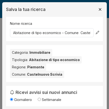
Salva la tua ricerca
Nome ricerca
Legalmente
Immobili
Castelnuovo Scrivia
abitazione economica
0
risultati
Ordina per
Nessun risultato per il Comune selezionato:
Categoria:
Immobiliare
Castelnuovo
Scrivia
.
Tipologia:
Abitazione di tipo economico
Regione:
Piemonte
Prova anche con altri comuni vicini:
Comune:
Castelnuovo Scrivia
Cantalupo Ligure (1)
San Salvatore Monferrato (1)
Parodi Ligure (1)
Ricevi avvisi sui nuovi annunci
Giornaliero
Settimanale
Cambia la ricerca