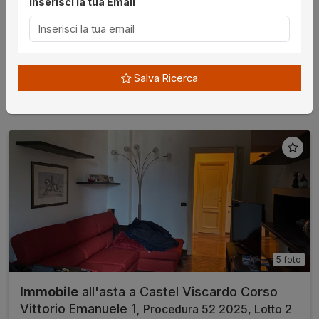
Inserisci la tua Email
€ 71.400,00
da
28/10/2026
Terni
Salva Ricerca
senza incanto
5 foto
Immobile
all'asta a Castel Viscardo Corso
Vittorio Emanuele 1,
Procedura 52 2025, Lotto 2