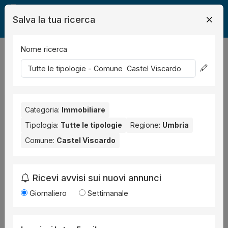
Salva la tua ricerca
Nome ricerca
Legalmente
Immobili
Castel Viscardo
16
risultati
Ordina per
Categoria:
Immobiliare
Tipologia:
Tutte le tipologie
Regione:
Umbria
Comune:
Castel Viscardo
Ricevi avvisi sui nuovi annunci
3 foto
Giornaliero
Settimanale
Immobile
all'asta a Castel Viscardo Corso
Vittorio Emanuele 1,
Procedura 52 2025, Lotto 1