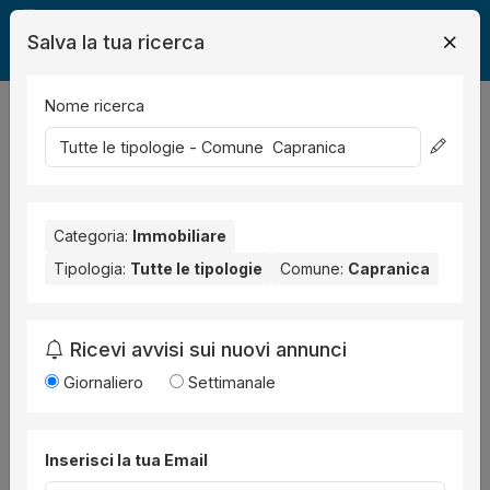
Salva la tua ricerca
Nome ricerca
Legalmente
Immobili
Capranica
1
risultati
Ordina per
Categoria:
Immobiliare
Tipologia:
Tutte le tipologie
Comune:
Capranica
Ricevi avvisi sui nuovi annunci
Giornaliero
Settimanale
Immobile
all'asta a Capranica Via Romana, 11,
Inserisci la tua Email
01012 Capranica VT, Italia ,
Procedura 239