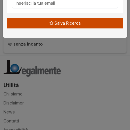
2024, Lotto Unico
€ 27.500,00
da
Salva Ricerca
09/09/2026
Viterbo
senza incanto
Utilità
Chi siamo
Disclaimer
News
Contatti
Accessibilità