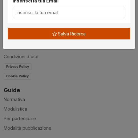
Inserisci la tua Email
Chi siamo
Disclaimer
News
Salva Ricerca
Contatti
Accessibilità
Condizioni d'uso
Privacy Policy
Cookie Policy
Guide
Normativa
Modulistica
Per partecipare
Modalità pubblicazione