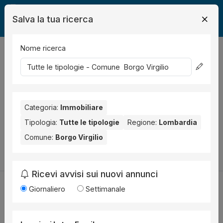
Salva la tua ricerca
Nome ricerca
Legalmente
Immobili
Borgo Virgilio
0
risultati
Ordina per
Nessun risultato per il Comune selezionato:
Borgo Virgilio
.
Nessun risultato per la Provincia selezionata:
Categoria:
Immobiliare
Mantova
.
Tipologia:
Tutte le tipologie
Regione:
Lombardia
Prova a modificare i parametri di ricerca:
Comune:
Borgo Virgilio
Cambia la ricerca
Ricevi avvisi sui nuovi annunci
Giornaliero
Settimanale
Utilità