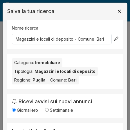
Salva la tua ricerca
Nome ricerca
Legalmente
Immobili
Bari
deposito
2
risultati
Ordina per
Categoria:
Immobiliare
Tipologia:
Magazzini e locali di deposito
Regione:
Puglia
Comune:
Bari
Ricevi avvisi sui nuovi annunci
Giornaliero
Settimanale
Deposito
all'asta a Bari Via G. Nitto De Rossi,
46/A ,
Procedura 506 2017, Lotto Unico