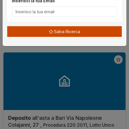
Inserisci la tua Email
€ 92.700,00
da
16/09/2026
Bari
Salva Ricerca
senza incanto
Deposito
all'asta a Bari Via Napoleone
Colajanni, 27 ,
Procedura 220 2011, Lotto Unico