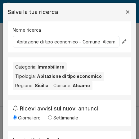
Salva la tua ricerca
Nome ricerca
Legalmente
Immobili
Alcamo
abitazione economica
0
risultati
Ordina per
Nessun risultato per il Comune selezionato:
Alcamo
. Nessun
risultato per la Provincia selezionata:
Categoria:
Immobiliare
Trapani
.
Tipologia:
Abitazione di tipo economico
Prova a modificare i parametri di ricerca:
Regione:
Sicilia
Comune:
Alcamo
Cambia la ricerca
Ricevi avvisi sui nuovi annunci
Giornaliero
Settimanale
Utilità