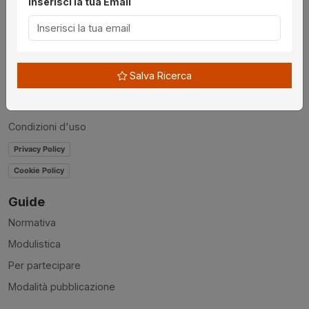
Inserisci la tua Email
Chi siamo
Disclaimer
News
Salva Ricerca
Contatti
Accessibilità
Condizioni d'uso
Privacy Policy
Cookie Policy
Guide
Normativa
Modulistica
Per partecipare
Modalità pubblicazione